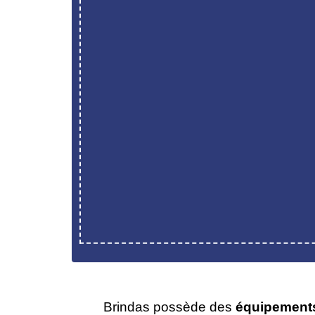
Brindas possède des
équipement