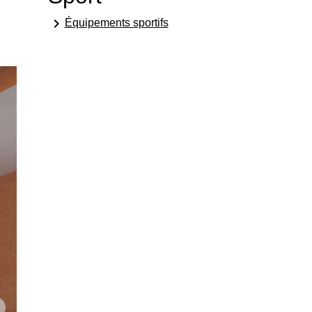
keyboard_arrow_right
Équipements sportifs