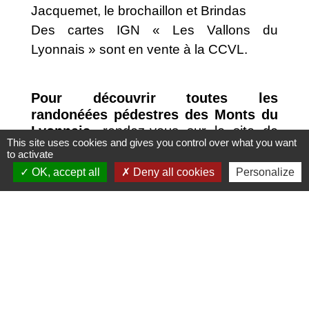
Jacquemet, le brochaillon et Brindas
Des cartes IGN « Les Vallons du
Lyonnais » sont en vente à la CCVL.
Pour découvrir toutes les
randonéées pédestres des Monts du
Lyonnais,
rendez-vous sur le site de
This site uses cookies and gives you control over what you want
l'
Office du Tourisme des Monts du
to activate
Lyonnais.
OK, accept all
Deny all cookies
Personalize
Contacts
Commune de Brindas