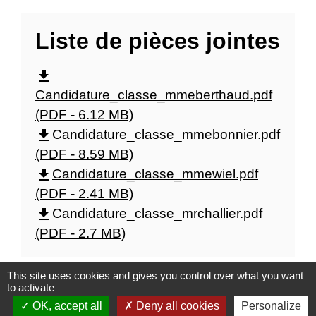
Liste de pièces jointes
file_download
Candidature_classe_mmeberthaud.pdf
(PDF - 6.12 MB)
file_download
Candidature_classe_mmebonnier.pdf
(PDF - 8.59 MB)
file_download
Candidature_classe_mmewiel.pdf
(PDF - 2.41 MB)
file_download
Candidature_classe_mrchallier.pdf
(PDF - 2.7 MB)
This site uses cookies and gives you control over what you want
to activate
OK, accept all
Deny all cookies
Personalize