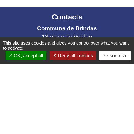
Contacts
Commune de Brindas
18 place de Verdun
This site uses cookies and gives you control over what you want
69126 Brindas - FRANCE
to activate
+33 4 78 16 02 00
OK, accept all
Deny all cookies
Personalize
Contact par mail
Mentions légales
-
Politique de confidentialité
-
Accessibilité
-
Plan du site
-
Gestion des cookies